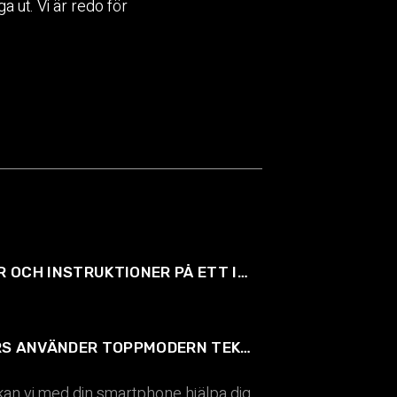
a ut. Vi är redo för
EDILOG´S RESERVDELAR OCH INSTRUKTIONER PÅ ETT INTUITIVT SÄTT
NEXTGEN LOGSTACKERS ANVÄNDER TOPPMODERN TEKNIK
an vi med din smartphone hjälpa dig