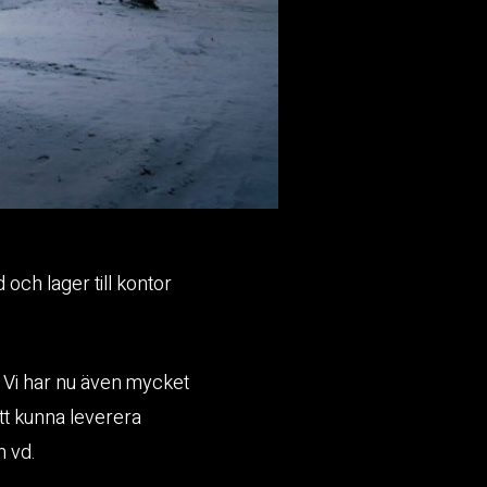
och lager till kontor
t. Vi har nu även mycket
att kunna leverera
h vd.