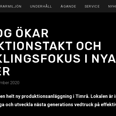
ÖRARMILJÖN
UNDERHÅLL
ÄGANDE
SERVICE
NYH
OG ÖKAR
KTIONSTAKT OCH
LINGSFOKUS I NYA
ER
mber 2020
i en helt ny produktionsanläggning i Timrå. Lokalen är i
ga och utveckla nästa generations vedtruck på effektiv