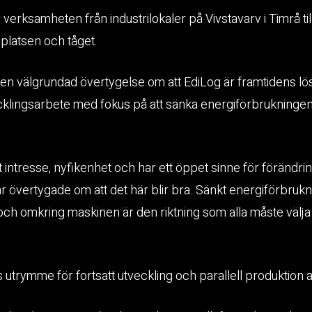
 verksamheten från industrilokaler på Vivstavarv i Timrå til
ygplatsen och tåget.
n välgrundad övertygelse om att EdiLog är framtidens lös
ecklingsarbete med fokus på att sänka energiförbrukninge
t intresse, nyfikenhet och har ett öppet sinne för förändri
i är övertygade om att det här blir bra. Sänkt energiförbruk
 och omkring maskinen är den riktning som alla måste välja 
s utrymme för fortsatt utveckling och parallell produktion a