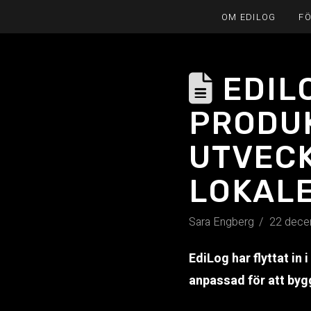
OM EDILOG
F
EDIL
PRODU
UTVECK
LOKAL
Sara Engberg
22 dece
EdiLog har flyttat in 
anpassad för att byg