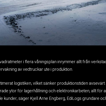
dratmeter i flera våningsplan inrymmer allt från verkstad 
vervakning av vedtruckar ute i produktion.
ptimerat logistiken, vilket sänker produktionstiden avsevär
ade ytor för lagerhållning och elektronikarbeten, allt för 
e kunder, säger Kjell Arne Engberg, EdiLogs grundare oc