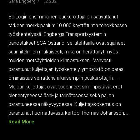
Sara Engberg
1.2.2021
EdiLogin ensimmäinen puukurottaja on saavuttanut
tärkeän merkkipaalun: 10 000 käyttötuntia tehokkaassa
työskentelyssä. Engbergs Transportsystemin
panostukset SCA Östrand -sellutehtaalla ovat sujuneet
suunnitelmien mukaisesti, mikä on herättänyt myös
muiden metsäyhtiöiden kiinnostuksen. Vahvasti
parantunut kuljettajan työskentely-ympäristö on paras
ominaisuus verrattuna aikaisempiin puukurottajiin. –
Meidän kuljettajat ovat todenneet silmiinpistävät erot
pienentyneessä ääni- ja tärinätasossa sekä paljon
parantuneessa näkyvyydessä. Kuljettajakokemus on
parantunut huomattavasti, kertoo Thomas Johansson, …
Read More