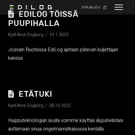
KIRJAUDU
EDILOG TÖISSÄ
PUUPIHALLA
Kjell-Arne Engberg
19.1.2023
Jossain Ruotsissa EdiLog ajetaan pätevän kuljettajan
kanssa.
ETÄTUKI
Kjell-Arne Engberg
28.10.2022
Huipputeknologian avulla voimme käyttää älypuhelintasi
auttamaan sinua ongelmanratkaisussa kentällä.