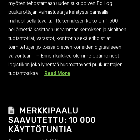
myöten tehostamaan uuden sukupolven EdiLog
puukurottajan valmistusta ja kehitystä parhaalla
mahdollisella tavalla. Rakennuksen koko on 1 500
neliömetriä käsittäen useamman kerroksen ja sisältäen
tuotantotilat, varastot, konttorin sekä erikoistilat
toimitettujen jo töissä olevien koneiden digitaaliseen
valvontaan. – Ennen kaikkea olemme optimoineet
logistiikan joka lyhentää huomattavasti puukurottajien
tuotantoaikaa. …
Read More
MERKKIPAALU
SAAVUTETTU: 10 000
KÄYTTÖTUNTIA