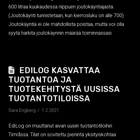
600 litraa kuukaudessa riippuen joutokäyntiajasta.
(Joutokäynti tunnistetaan, kun kierrosluku on alle 700)
Joutokäyntiä ei ole mahdollista poistaa, mutta voi olla
syytä harkita joutokäynnin määrää toiminnassasi
EDILOG KASVATTAA
TUOTANTOA JA
TUOTEKEHITYSTÄ UUSISSA
TUOTANTOTILOISSA
Sara Engberg
1.2.2021
EdiLog on muuttanut aivan uusiin tuotantotiloihin
Timråssa. Tilat on sovitettu pienintä yksityiskohtaa