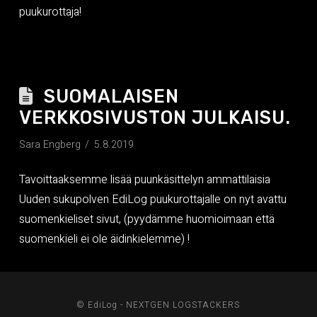
puukurottaja!
SUOMALAISEN
VERKKOSIVUSTON JULKAISU.
Sara Engberg
5.8.2019
Tavoittaaksemme lisää puunkäsittelyn ammattilaisia
Uuden sukupolven EdiLog puukurottajalle on nyt avattu
suomenkieliset sivut, (pyydämme huomioimaan että
suomenkieli ei ole äidinkielemme) !
© EdiLog - NEXTGEN LOGSTACKERS