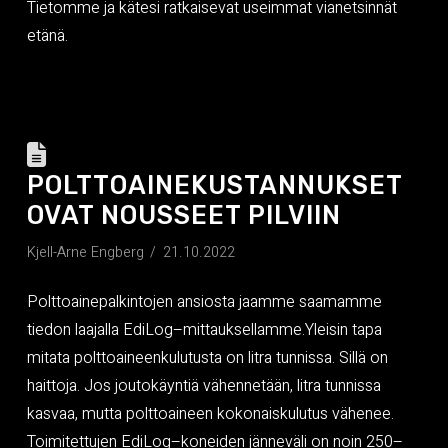
Tietomme ja kätesi ratkaisevat useimmat vianetsinnät
etänä.
POLTTOAINEKUSTANNUKSET
OVAT NOUSSEET PILVIIN
Kjell-Arne Engberg
21.10.2022
Polttoainepalkintojen ansiosta jaamme saamamme
tiedon laajalla EdiLog–mittauksellamme.Yleisin tapa
mitata polttoaineenkulutusta on litra tunnissa. Sillä on
haittoja. Jos joutokäyntiä vähennetään, litra tunnissa
kasvaa, mutta polttoaineen kokonaiskulutus vähenee.
Toimitettujen EdiLog–koneiden jänneväli on noin 250–