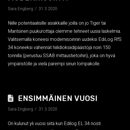
Sara Engberg
31.3.2020
Niille potentiaalisille asiakkaille joilla on jo Tiger tai
Mantsinen puukurottaja olemme tehneet uusia laskelmia.
Valitsemalla koneesi modernisoinnin uudeksi EdiLog RfS
34 koneeksi vähennät hiilidioksiidipäästöjä noin 150
tonnilla (perustuu SSAB mittaustietoihin), joka on hyvä
ympäristölle ja vielä parempi sinun lompakolle.
ENSIMMÄINEN VUOSI
Sara Engberg
31.3.2020
On kulunut yli vuosi siitä kun Edilog EL 34 nosti